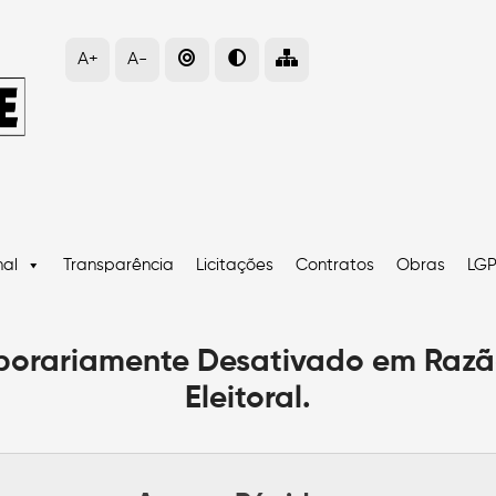
A+
A-
nal
Transparência
Licitações
Contratos
Obras
LG
mporariamente Desativado em Razã
Eleitoral.