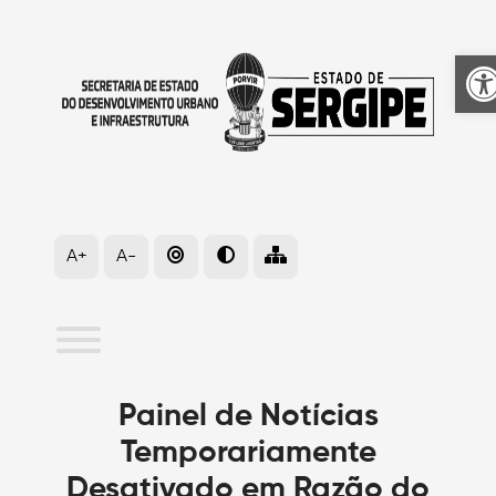
A
A+
A-
Painel de Notícias
Temporariamente
Desativado em Razão do