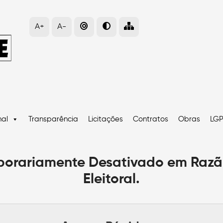
A+
A-
nal
Transparência
Licitações
Contratos
Obras
LG
mporariamente Desativado em Razã
Eleitoral.